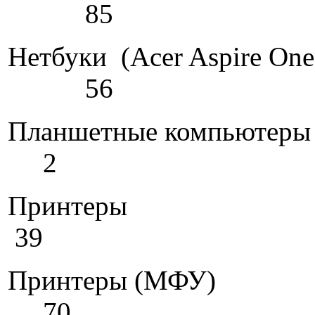
85
Нетбуки (Acer Aspi
56
Планшет
2
Пр
39
Принт
70